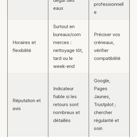
dégât des
professionnell
eaux
e
Surtout en
bureaux/com
Préciser vos
Horaires et
merces :
créneaux,
flexibilité
nettoyage tôt,
vérifier
tard ou le
compatibilité
week-end
Google,
Indicateur
Pages
fiable si les
Jaunes,
Réputation et
retours sont
Trustpilot ;
avis
nombreux et
chercher
détaillés
régularité et
soin