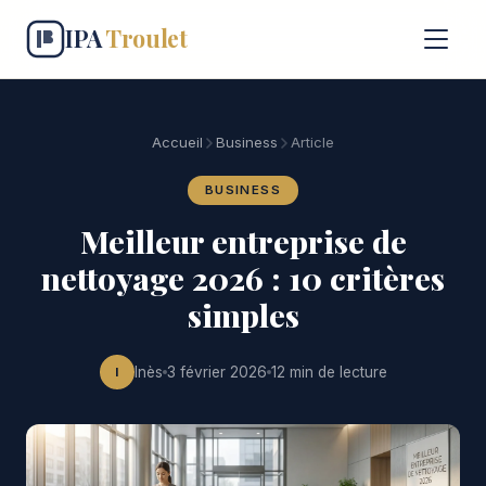
IPA
Troulet
Formation
Accueil
Business
Article
Business
BUSINESS
Meilleur entreprise de
Emploi
nettoyage 2026 : 10 critères
Contact
simples
Inès
3 février 2026
12 min de lecture
I
Nous contacter